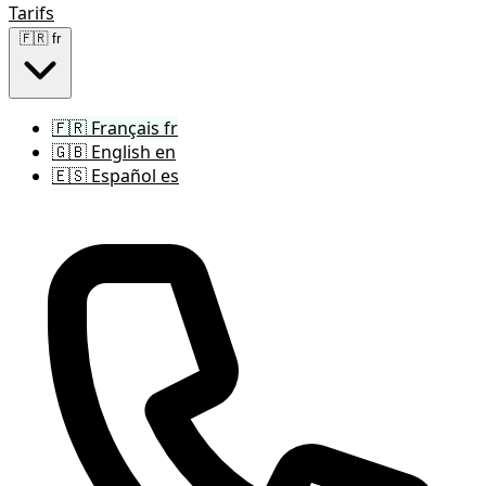
Tarifs
🇫🇷
fr
🇫🇷
Français
fr
🇬🇧
English
en
🇪🇸
Español
es